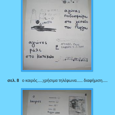
σελ. 8
ο καιρός.....χρήσιμα τηλέφωνα...... διαφήμιση.....