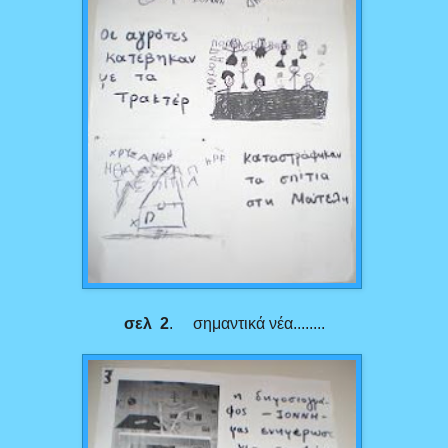
σελ
2
. σημαντικά νέα........