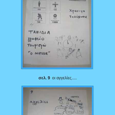
σελ. 9
οι αγγελίες.....